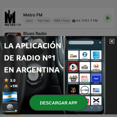
Metro FM
Jazz
Hip Hop
R&B / Soul
44.7K
91.7 FM
Blues Radio
Quality Music for Body and soul
Rock clásico
Blues
R&B / Soul
16.8K
Online
100 Hip Hop and RNB FM
Your #1 Station for Today's R&B Hip Hop and Throwbacks
Hip Hop
R&B / Soul
1.6K
Online
Skyrock
Premier sur le Rap
Hip Hop
R&B / Soul
65K
96.0 FM
WQHT Hot 97 FM
DESCARGAR APP
Home of Hip Hop Since 1992
Hip Hop
R&B / Soul
987
97.1 FM