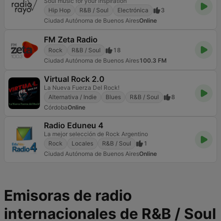
Soul music for your inspiration
Hip Hop
R&B / Soul
Electrónica
3
Ciudad Autónoma de Buenos Aires
Online
FM Zeta Radio
Rock
R&B / Soul
18
Ciudad Autónoma de Buenos Aires
100.3 FM
Virtual Rock 2.0
La Nueva Fuerza Del Rock!
Alternativa / Indie
Blues
R&B / Soul
8
Córdoba
Online
Radio Eduneu 4
La mejor selección de Rock Argentino
Rock
Locales
R&B / Soul
1
Ciudad Autónoma de Buenos Aires
Online
Emisoras de radio
internacionales de R&B / Soul