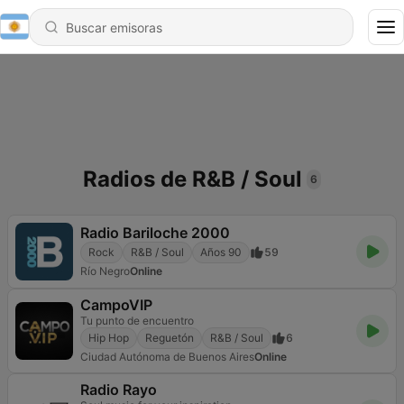
Radios de R&B / Soul
6
Radio Bariloche 2000
Rock
R&B / Soul
Años 90
59
Río Negro
Online
CampoVIP
Tu punto de encuentro
Hip Hop
Reguetón
R&B / Soul
6
Ciudad Autónoma de Buenos Aires
Online
Radio Rayo