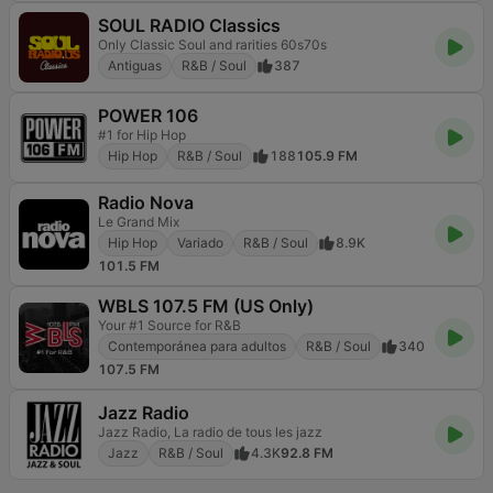
SOUL RADIO Classics
Only Classic Soul and rarities 60s70s
Antiguas
R&B / Soul
387
POWER 106
#1 for Hip Hop
Hip Hop
R&B / Soul
188
105.9 FM
Radio Nova
Le Grand Mix
Hip Hop
Variado
R&B / Soul
8.9K
101.5 FM
WBLS 107.5 FM (US Only)
Your #1 Source for R&B
Contemporánea para adultos
R&B / Soul
340
107.5 FM
Jazz Radio
Jazz Radio, La radio de tous les jazz
Jazz
R&B / Soul
4.3K
92.8 FM