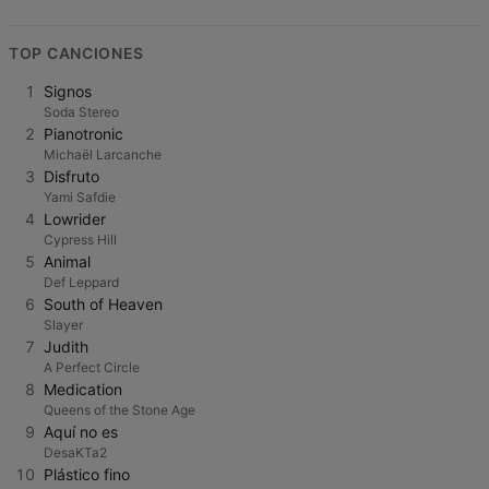
TOP CANCIONES
1
Signos
Soda Stereo
2
Pianotronic
Michaël Larcanche
3
Disfruto
Yami Safdie
4
Lowrider
Cypress Hill
5
Animal
Def Leppard
6
South of Heaven
Slayer
7
Judith
A Perfect Circle
8
Medication
Queens of the Stone Age
9
Aquí no es
DesaKTa2
10
Plástico fino