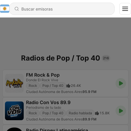
Radios de Pop / Top 40
216
FM Rock & Pop
Donde El Rock Vive
Rock
Pop / Top 40
26.4K
Ciudad Autónoma de Buenos Aires
95.9 FM
Radio Con Vos 89.9
Periodismo de tu lado
Rock
Pop / Top 40
Radio hablada
15.8K
Ciudad Autónoma de Buenos Aires
89.9 FM
Radio Disney Latinoamérica