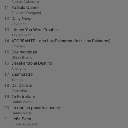
Andres Calamaro
11
Yo Sólo Quiero
Silvestre Dangond
12
Daily News
Jay Price
13
I Knew You Were Trouble.
Taylor Swift
14
ATORRANTE - con Los Palmeras (feat. Los Palmeras)
Emanero
15
Dos monedas
Ulises Bueno
16
Desafiando al Destino
Aria Ignis
17
Enamorado
Yahritza
18
Dai Dai Dai
Robertino
19
Te Extrañaré
Carlos Vives
20
Lo que ha pasado anoche
Daniel Magal
21
Leña Seca
El Toro Quevedo