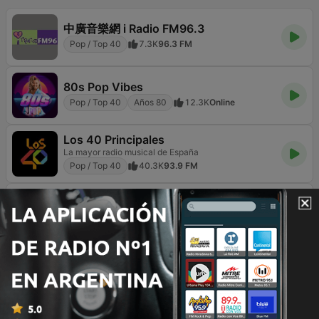
中廣音樂網 i Radio FM96.3
Pop / Top 40
7.3K
96.3 FM
80s Pop Vibes
Pop / Top 40
Años 80
12.3K
Online
Los 40 Principales
La mayor radio musical de España
Pop / Top 40
40.3K
93.9 FM
VOX FM
W Rytmie Hitów
Pop / Top 40
13.6K
104.4 FM
RMF FM
Najlepsza Muzyka
Pop / Top 40
Rock clásico
15.5K
90.6 FM
RDS - Radio Dimensione Suono