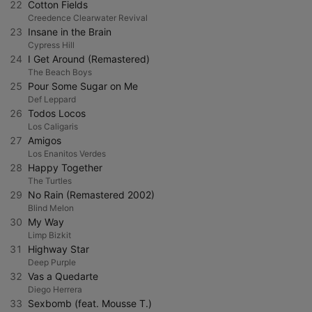
22
Cotton Fields
Creedence Clearwater Revival
23
Insane in the Brain
Cypress Hill
24
I Get Around (Remastered)
The Beach Boys
25
Pour Some Sugar on Me
Def Leppard
26
Todos Locos
Los Caligaris
27
Amigos
Los Enanitos Verdes
28
Happy Together
The Turtles
29
No Rain (Remastered 2002)
Blind Melon
30
My Way
Limp Bizkit
31
Highway Star
Deep Purple
32
Vas a Quedarte
Diego Herrera
33
Sexbomb (feat. Mousse T.)