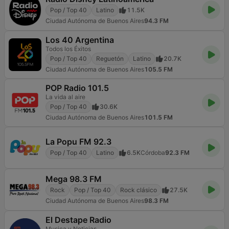
Pop / Top 40
Latino
11.5K
Ciudad Autónoma de Buenos Aires
94.3 FM
Los 40 Argentina
Todos los Éxitos
Pop / Top 40
Reguetón
Latino
20.7K
Ciudad Autónoma de Buenos Aires
105.5 FM
POP Radio 101.5
La vida al aire
Pop / Top 40
30.6K
Ciudad Autónoma de Buenos Aires
101.5 FM
La Popu FM 92.3
Pop / Top 40
Latino
6.5K
Córdoba
92.3 FM
Mega 98.3 FM
Rock
Pop / Top 40
Rock clásico
27.5K
Ciudad Autónoma de Buenos Aires
98.3 FM
El Destape Radio
Musica y Noticias