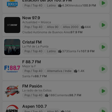
Pop / Top 40
Latino
4.3K
Mendoza
100.9 FM
Now 97.9
Actualidad + Música
Pop / Top 40
Años 90
Años 2000
444
Ciudad Autónoma de Buenos Aires
97.9 FM
Cristal FM
La FM de La Punta
Pop / Top 40
Latino
373
Santa Fe
107.9 FM
F 88.7 FM
Mejor la F
Pop / Top 40
Alternativa / Indie
1.4K
Santa Fe
88.7 FM
FM Pasión
La radio de los Exitos
Pop / Top 40
186
Corrientes
98.7 FM
Aspen 100.7
Pop / Top 40
Años 80
106