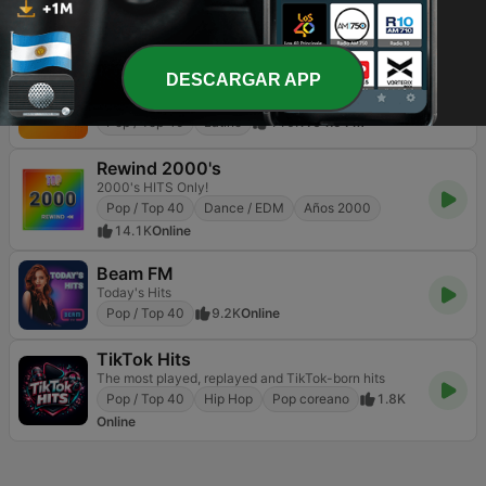
100% Grandi Successi
Pop / Top 40
Éxitos clásicos
24K
103.0 FM
DESCARGAR APP
Olímpica Stereo - Medellín 104.9 FM
Goza la musica que te gusta
Pop / Top 40
Latino
110K
104.9 FM
Rewind 2000's
2000's HITS Only!
Pop / Top 40
Dance / EDM
Años 2000
14.1K
Online
Beam FM
Today's Hits
Pop / Top 40
9.2K
Online
TikTok Hits
The most played, replayed and TikTok-born hits
Pop / Top 40
Hip Hop
Pop coreano
1.8K
Online