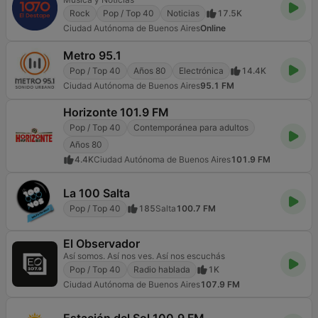
Rock
Pop / Top 40
Noticias
17.5K
Ciudad Autónoma de Buenos Aires
Online
Metro 95.1
Pop / Top 40
Años 80
Electrónica
14.4K
Ciudad Autónoma de Buenos Aires
95.1 FM
Horizonte 101.9 FM
Pop / Top 40
Contemporánea para adultos
Años 80
4.4K
Ciudad Autónoma de Buenos Aires
101.9 FM
La 100 Salta
Pop / Top 40
185
Salta
100.7 FM
El Observador
Así somos. Así nos ves. Así nos escuchás
Pop / Top 40
Radio hablada
1K
Ciudad Autónoma de Buenos Aires
107.9 FM
Estación del Sol 100.9 FM