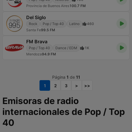
Provincia de Buenos Aires
100.7 FM
Del Siglo
Rock
Pop / Top 40
Latino
460
Santa Fe
99.5 FM
FM Brava
Pop / Top 40
Dance / EDM
1K
Mendoza
94.9 FM
Página
1
de
11
1
2
3
>
>>
Emisoras de radio
internacionales de Pop / Top
40