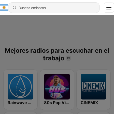
Mejores radios para escuchar en el
trabajo
19
Rainwave Game Music
80s Pop Vibes
CINEMIX