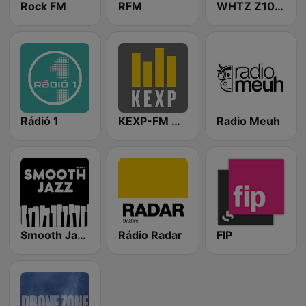
Rock FM
RFM
WHTZ Z100 New York
Rádió 1
KEXP-FM 90.3
Radio Meuh
Smooth Jazz - Groov
Rádio Radar
FIP