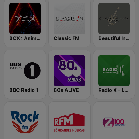
BOX : Anime Radio -アニメラジオ
Classic FM
Beautiful Instrumentals Channel
BBC Radio 1
80s ALIVE
Radio X - London