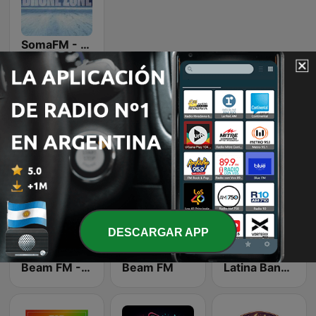
SomaFM - Drone Zone
Emisoras de radio online que nos gustan
DESCARGAR APP
Beam FM - Adult Hits
Beam FM
Latina Bandida!