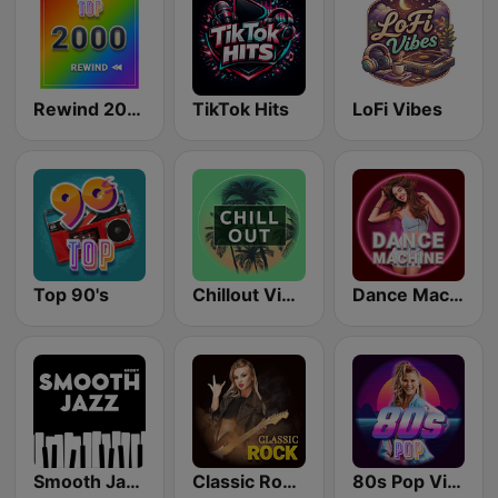
Rewind 2000's
TikTok Hits
LoFi Vibes
Top 90's
Chillout Vibes
Dance Machine
Smooth Jazz - Groov
Classic Rock Station
80s Pop Vibes