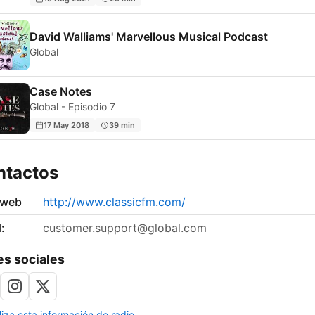
David Walliams' Marvellous Musical Podcast
Global
Case Notes
Global - Episodio 7
17 May 2018
39 min
ntactos
 web
http://www.classicfm.com/
:
customer.support@global.com
s sociales
liza esta información de radio