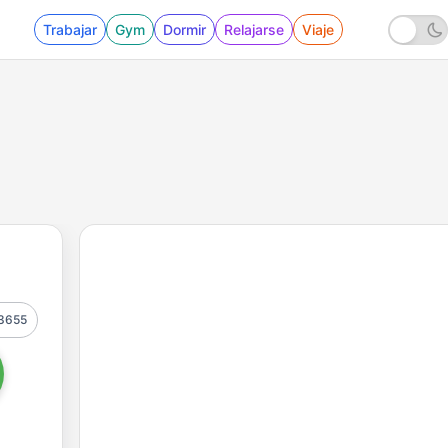
Trabajar
Gym
Dormir
Relajarse
Viaje
3655