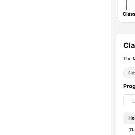
Cla
The M
Clá
Pro
L
Ho
01: