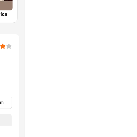
ica
om