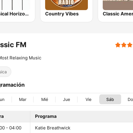
Classical Horizon Radio (International)
Country Vibes
Classic Amer
ssic FM
ost Relaxing Music
sica
gramación
un
Mar
Mié
Jue
Vie
Sáb
D
ra
Programa
00 - 04:00
Katie Breathwick