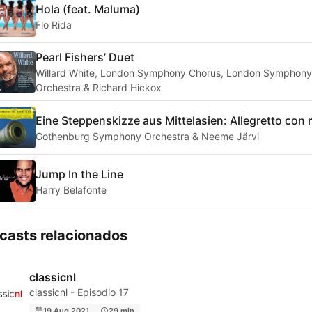
Hola (feat. Maluma)
Flo Rida
Pearl Fishers’ Duet
Willard White, London Symphony Chorus, London Symphony
Orchestra & Richard Hickox
Eine Steppenskizze aus Mittelasien: Allegretto con
Gothenburg Symphony Orchestra & Neeme Järvi
Jump In the Line
Harry Belafonte
casts relacionados
classicnl
classicnl - Episodio 17
19 Aug 2021
29 min