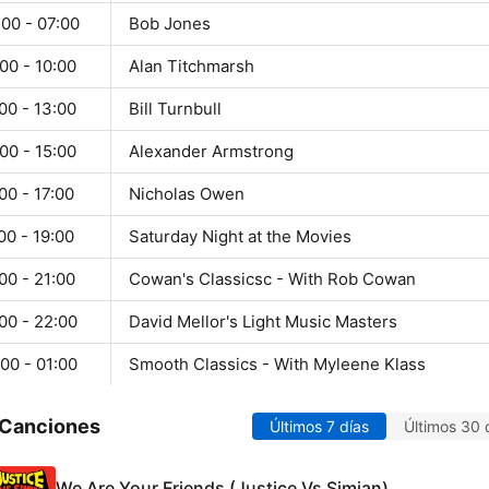
00 - 07:00
Bob Jones
00 - 10:00
Alan Titchmarsh
00 - 13:00
Bill Turnbull
00 - 15:00
Alexander Armstrong
00 - 17:00
Nicholas Owen
00 - 19:00
Saturday Night at the Movies
00 - 21:00
Cowan's Classicsc - With Rob Cowan
00 - 22:00
David Mellor's Light Music Masters
00 - 01:00
Smooth Classics - With Myleene Klass
 Canciones
Últimos 7 días
Últimos 30 
We Are Your Friends (Justice Vs Simian)