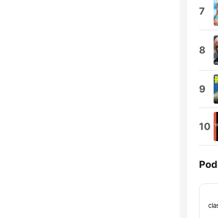
7
8
9
10
Pod