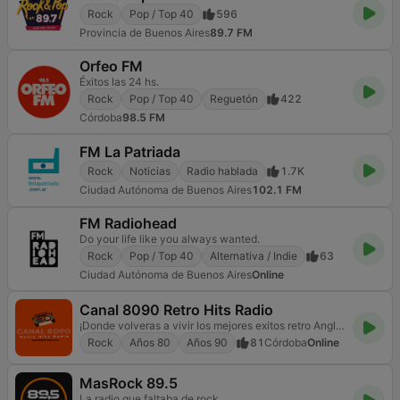
Rock
Pop / Top 40
596
Provincia de Buenos Aires
89.7 FM
Orfeo FM
Éxitos las 24 hs.
Rock
Pop / Top 40
Reguetón
422
Córdoba
98.5 FM
FM La Patriada
Rock
Noticias
Radio hablada
1.7K
Ciudad Autónoma de Buenos Aires
102.1 FM
FM Radiohead
Do your life like you always wanted.
Rock
Pop / Top 40
Alternativa / Indie
63
Ciudad Autónoma de Buenos Aires
Online
Canal 8090 Retro Hits Radio
¡Donde volveras a vivir los mejores exitos retro Anglo de los 80 y 90!
Rock
Años 80
Años 90
81
Córdoba
Online
MasRock 89.5
La radio que faltaba de rock