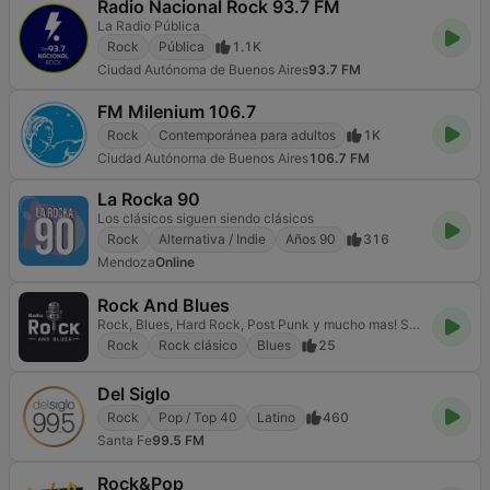
Radio Nacional Rock 93.7 FM
La Radio Pública
Rock
Pública
1.1K
Ciudad Autónoma de Buenos Aires
93.7 FM
FM Milenium 106.7
Rock
Contemporánea para adultos
1K
Ciudad Autónoma de Buenos Aires
106.7 FM
La Rocka 90
Los clásicos siguen siendo clásicos
Rock
Alternativa / Indie
Años 90
316
Mendoza
Online
Rock And Blues
Rock, Blues, Hard Rock, Post Punk y mucho mas! Somos esa radio que te acompaña en todo momento. Bien
Rock
Rock clásico
Blues
25
Del Siglo
Rock
Pop / Top 40
Latino
460
Santa Fe
99.5 FM
Rock&Pop