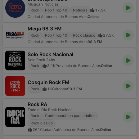
Musica y Noticias
Rock
Pop / Top 40
Noticias
17.5K
Ciudad Autónoma de Buenos Aires
Online
Mega 98.3 FM
Rock
Pop / Top 40
Rock clásico
27.5K
Ciudad Autónoma de Buenos Aires
98.3 FM
Solo Rock Nacional
Solo Rock 24hs
Rock
3.1K
Provincia de Buenos Aires
Online
Cosquin Rock FM
Rock
1K
Córdoba
90.3 FM
Rock RA
Todo el Dia Rock Nacional
Rock
Contemporánea para adultos
Rock clásico
261
Ciudad Autónoma de Buenos Aires
Online