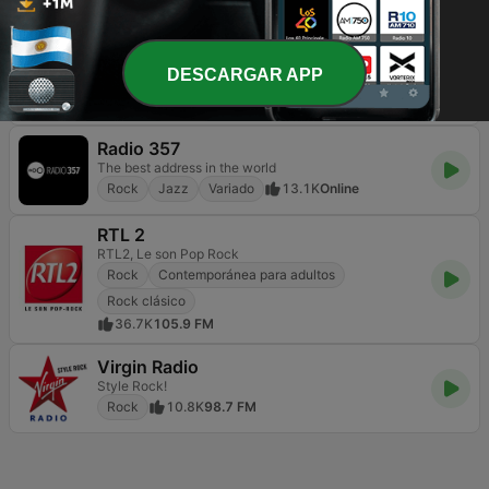
Rock
Deportes
Noticias
12.7K
94.9 FM
RFM
DESCARGAR APP
Só grandes músicas.
Rock
Pop / Top 40
11.4K
93.2 FM
Radio 357
The best address in the world
Rock
Jazz
Variado
13.1K
Online
RTL 2
RTL2, Le son Pop Rock
Rock
Contemporánea para adultos
Rock clásico
36.7K
105.9 FM
Virgin Radio
Style Rock!
Rock
10.8K
98.7 FM