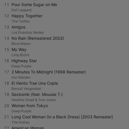
11
Pour Some Sugar on Me
Def Leppard
12
Happy Together
The Turtles
13
Amigos
Los Enanitos Verdes
14
No Rain (Remastered 2002)
Blind Melon
15
My Way
Limp Bizkit
16
Highway Star
Deep Purple
17
2 Minutes To Midnight (1998 Remaster)
Iron Maiden
18
El Viento Trae Una Copla
Bersuit Vergarabat
19
Sexbomb (feat. Mousse T.)
Heather Small & Tom Jones
20
Woman from Tokyo
Deep Purple
21
Long Cool Woman (In a Black Dress) [2003 Remaster]
The Hollies
22
American Woman