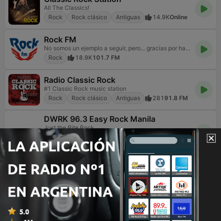
All The Classics!
Rock
Rock clásico
Antiguas
14.9K
Online
Rock FM
No somos un ejemplo a seguir, pero... gracias por hacerlo
Rock
18.9K
101.7 FM
Radio Classic Rock
#1 Classic Rock music station
Rock
Rock clásico
Antiguas
281
91.8 FM
DWRK 96.3 Easy Rock Manila
Just the Rite Rock
Rock
Contemporánea para adultos
11.1K
96.3 FM
80s ALIVE
Get the Feeling
Rock
Pop / Top 40
Años 80
9.5K
Online
La FM Bogotá
Principales noticias de Colombia y el Mundo en la FM