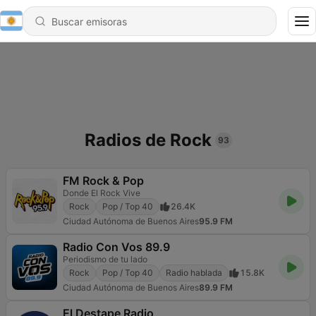
Radios de Rock
93
FM Rock & Pop
Donde El Rock Vive
Rock
Pop / Top 40
26.4K
Ciudad Autónoma de Buenos Aires
95.9 FM
Radio Con Vos 89.9
Periodismo de tu lado
Rock
Pop / Top 40
Radio hablada
15.8K
Ciudad Autónoma de Buenos Aires
89.9 FM
El Destape Radio