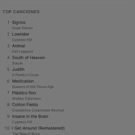
TOP CANCIONES
1
Signos
Soda Stereo
2
Lowrider
Cypress Hill
3
Animal
Def Leppard
4
South of Heaven
Slayer
5
Judith
A Perfect Circle
6
Medication
Queens of the Stone Age
7
Plástico fino
Andres Calamaro
8
Cotton Fields
Creedence Clearwater Revival
9
Insane in the Brain
Cypress Hill
10
I Get Around (Remastered)
The Beach Boys