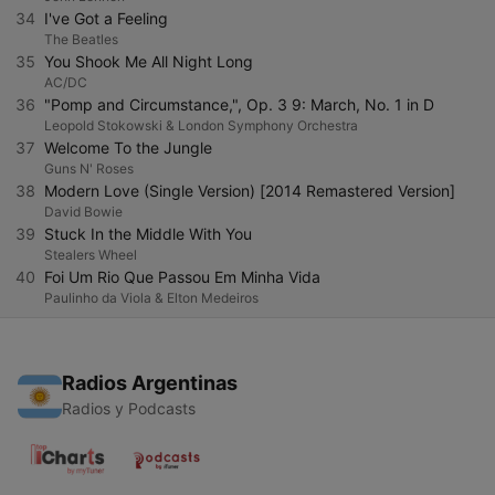
34
I've Got a Feeling
The Beatles
35
You Shook Me All Night Long
AC/DC
36
"Pomp and Circumstance,", Op. 3 9: March, No. 1 in D
Leopold Stokowski & London Symphony Orchestra
37
Welcome To the Jungle
Guns N' Roses
38
Modern Love (Single Version) [2014 Remastered Version]
David Bowie
39
Stuck In the Middle With You
Stealers Wheel
40
Foi Um Rio Que Passou Em Minha Vida
Paulinho da Viola & Elton Medeiros
Radios Argentinas
Radios y Podcasts