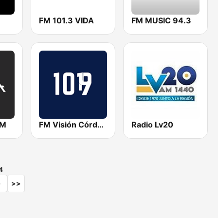
FM 101.3 VIDA
FM MUSIC 94.3
FM
FM Visión Córdoba | Cadena 102
Radio Lv20
4
>
>>