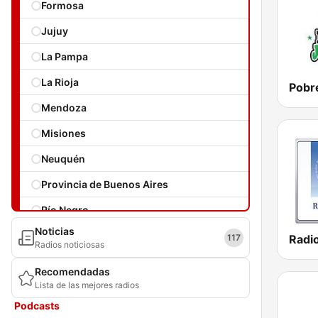
Formosa
Jujuy
La Pampa
La Rioja
Mendoza
Misiones
Neuquén
Provincia de Buenos Aires
Río Negro
Noticias
Salta
117
Radios noticiosas
San Juan
Recomendadas
Lista de las mejores radios
San Luis
Podcasts
Santa Cruz