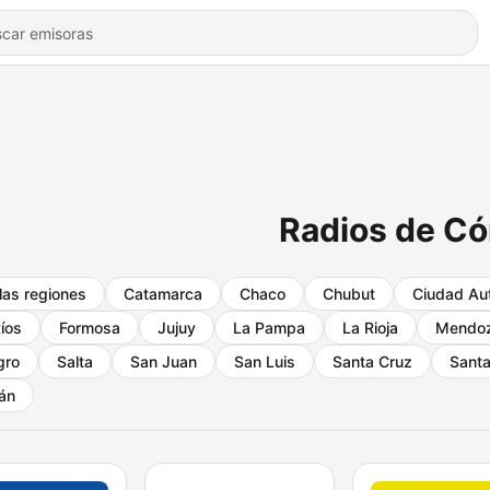
Radios de C
las regiones
Catamarca
Chaco
Chubut
Ciudad Au
Ríos
Formosa
Jujuy
La Pampa
La Rioja
Mendo
gro
Salta
San Juan
San Luis
Santa Cruz
Santa
án