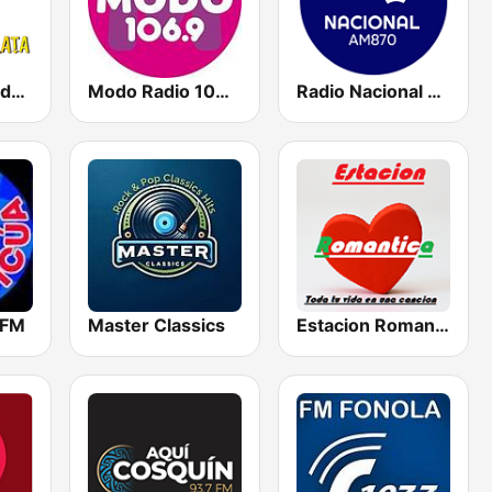
Radio Laguna del Plata
Modo Radio 106.9
Radio Nacional - Córdoba 870 AM
 FM
Master Classics
Estacion Romantica Radio