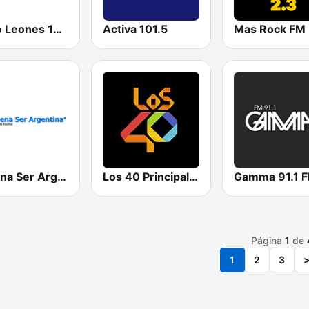
Radio Leones 107.7 FM
Activa 101.5
Mas Rock FM
Cadena Ser Argentina
Los 40 Principales (Villa Maria)
Gamma 91.1 
Página
1
de
1
2
3