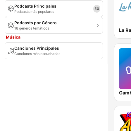
Podcasts Principales
Santa Fe
50
Podcasts más populares
Santiago del Estero
Podcasts por Género
18 géneros temáticos
Tierra del Fuego
Música
Tucumán
Canciones Principales
Canciones más escuchadas
Gam