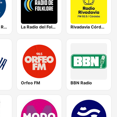
Showsport La Red Córdoba - FM 101.3
La Radio del Folklore
Rivadavia Córdoba
Orfeo FM
BBN Radio