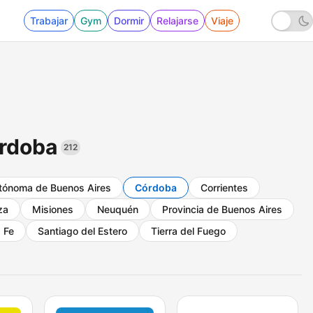
Trabajar
Gym
Dormir
Relajarse
Viaje
órdoba
212
tónoma de Buenos Aires
Córdoba
Corrientes
za
Misiones
Neuquén
Provincia de Buenos Aires
 Fe
Santiago del Estero
Tierra del Fuego