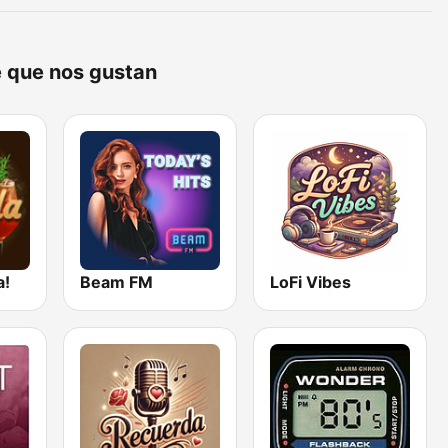
e que nos gustan
a!
Beam FM
LoFi Vibes