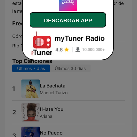
estación de radio ideal para disfrutar de lo mejor de
la música y el entretenimiento en Argentina.
DESCARGAR APP
Frecuencias Gamba FM:
Córdoba:
106.3 FM
Río Cuarto:
101.7 FM
Top Canciones
Últimos 7 días
Últimos 30 días
La Bachata
1
Manuel Turizo
I Hate You
2
Ariana
No Puedo
3