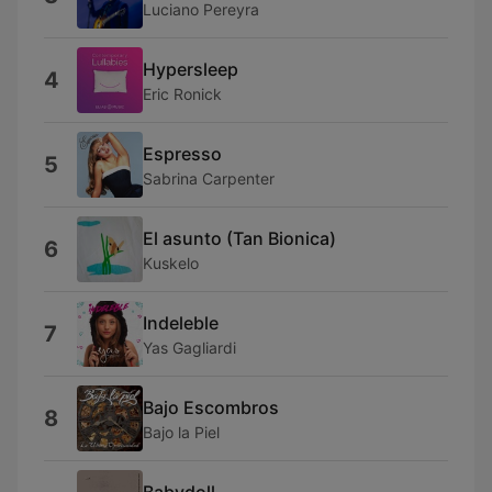
Luciano Pereyra
Hypersleep
4
Eric Ronick
Espresso
5
Sabrina Carpenter
El asunto (Tan Bionica)
6
Kuskelo
Indeleble
7
Yas Gagliardi
Bajo Escombros
8
Bajo la Piel
Babydoll