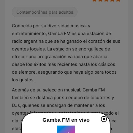
Contemporánea para adultos
Conocida por su diversidad musical y
entretenimiento, Gamba FM es una estación de
radio argentina que se ha ganado el corazón de sus
oyentes locales. La estación se enorgullece de
ofrecer una programación variada que abarca
desde los éxitos más recientes hasta los clásicos
de siempre, asegurando que haya algo para todos
los gustos.
Además de su selección musical, Gamba FM
también se destaca por su equipo de locutores y
DJs, quienes se encargan de mantener a los
oyentes informados y entretenidos durante todo el
Gamba FM en vivo
día. Ya sea que prefieras el pop, el rock, la música
electrónica o los ritmos latinos, Gamba FM es la