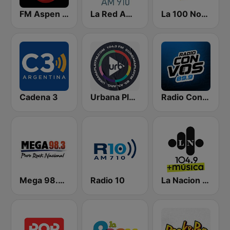
FM Aspen 102.3
La Red AM 910
La 100 Nogoyá
Cadena 3
Urbana Play 104.3 FM
Radio Con Vos 89.9
Mega 98.3 FM
Radio 10
La Nacion 104.9