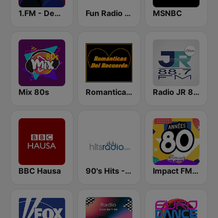
1.FM - Deep House
Fun Radio FRANCE
MSNBC
Mix 80s
Romanticas Del Recuerdo
Radio JR 88.7 FM
BBC Hausa
90's Hits - Hits Radio
Impact FM - Années 80