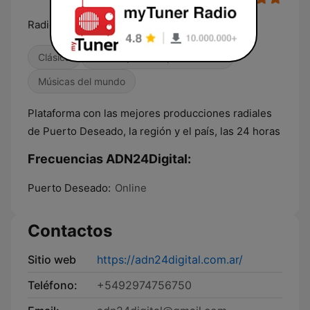
Radio Digital
Clásica
Contemporánea para adultos
Músicas del mundo
Plataforma con las mejores producciones radiales
de Puerto Deseado, la región y el país, las 24 horas
Frecuencias ADN24Digital:
Puerto Deseado:
Online
Contactos
Sitio web
https://adn24digital.com.ar/
Teléfono:
+5492974756750