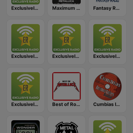
Exclusively Iron Maiden
Maximum - Metallica (Максимум)
Fantasy Radio UK
Exclusively Pink Floyd
Exclusively Nirvana
Exclusively Black Sabbath
Exclusively Scorpions
Best of Rock - Metallica
Cumbias Inmortales Radio