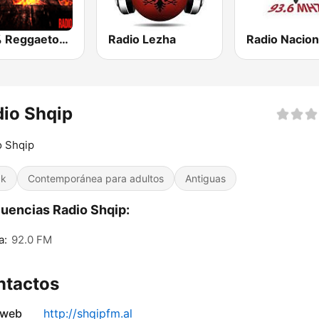
100% Reggaeton Radio
Radio Lezha
io Shqip
o Shqip
ck
Contemporánea para adultos
Antiguas
uencias Radio Shqip:
a:
92.0 FM
ntactos
 web
http://shqipfm.al