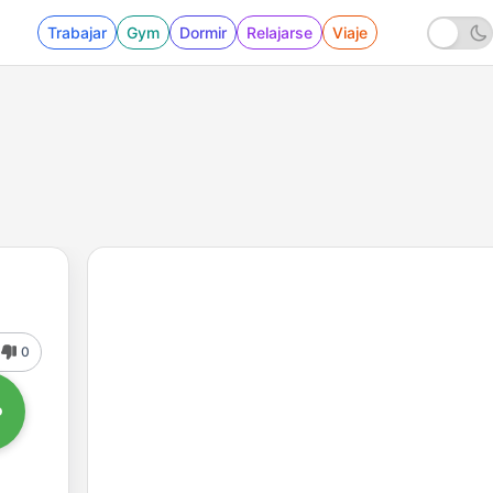
Trabajar
Gym
Dormir
Relajarse
Viaje
0