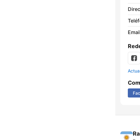
Direc
Telé
Email
Rede
Actua
Comp
Fa
Ra