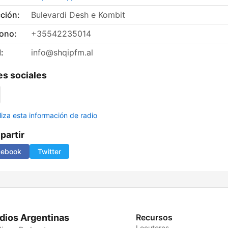
ción:
Bulevardi Desh e Kombit
fono:
+35542235014
:
info@shqipfm.al
s sociales
liza esta información de radio
artir
cebook
Twitter
dios Argentinas
Recursos
Locutores