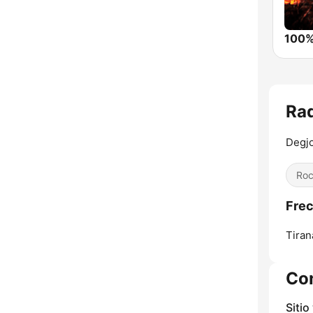
Rad
Degj
Ro
Frec
Tiran
Co
Sitio