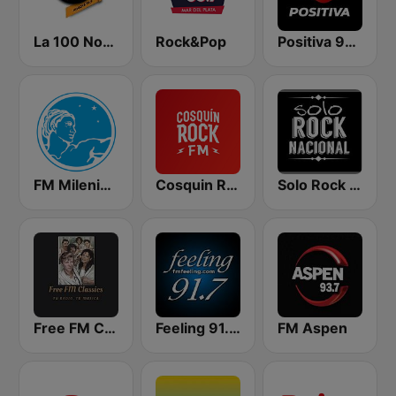
La 100 Nogoyá
Rock&Pop
Positiva 90.9 - Radio Mitre Corrientes
FM Milenium 106.7
Cosquin Rock FM
Solo Rock Nacional
Free FM Classics B.A.
Feeling 91.7 FM
FM Aspen