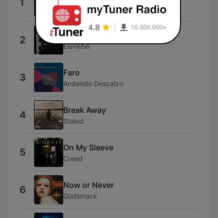
1
Ratt
The Call of the Mountains
2
Eluveitie
Faro
3
Andando Descalzo
Break Away
4
Staind
On My Sleeve
5
Creed
Now or Never
6
Godsmack