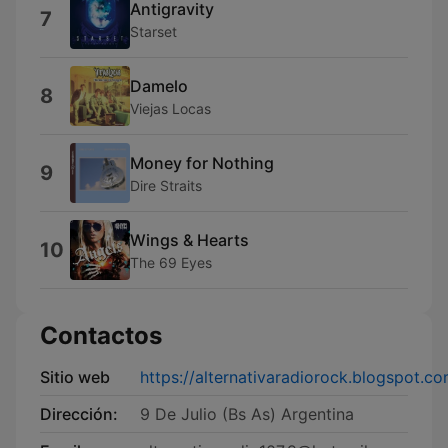
Antigravity
7
Starset
Damelo
8
Viejas Locas
Money for Nothing
9
Dire Straits
Wings & Hearts
10
The 69 Eyes
Contactos
Sitio web
https://alternativaradiorock.blogspot.co
Dirección:
9 De Julio (Bs As) Argentina