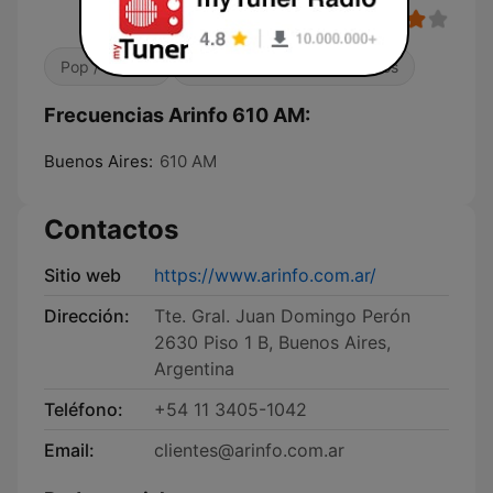
Pop / Top 40
Contemporánea para adultos
Frecuencias Arinfo 610 AM:
Buenos Aires:
610 AM
Contactos
Sitio web
https://www.arinfo.com.ar/
Dirección:
Tte. Gral. Juan Domingo Perón
2630 Piso 1 B, Buenos Aires,
Argentina
Teléfono:
+54 11 3405-1042
Email:
clientes@arinfo.com.ar