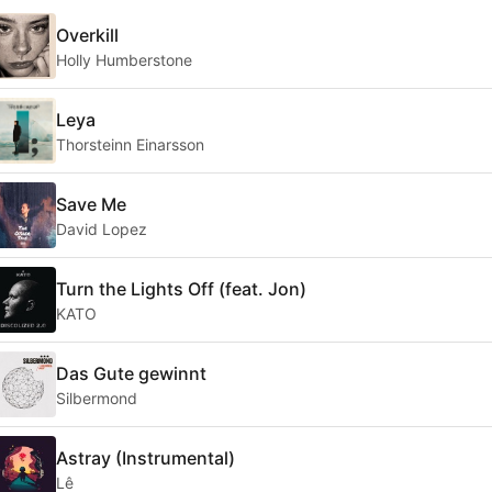
Overkill
Holly Humberstone
Leya
Thorsteinn Einarsson
Save Me
David Lopez
Turn the Lights Off (feat. Jon)
KATO
Das Gute gewinnt
Silbermond
Astray (Instrumental)
Lê