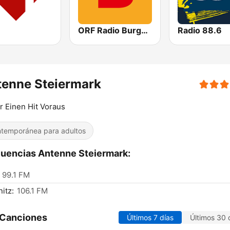
ORF Radio Burgenland
Radio 88.6
tenne Steiermark
 Einen Hit Voraus
temporánea para adultos
uencias Antenne Steiermark:
99.1 FM
itz:
106.1 FM
 Canciones
Últimos 7 días
Últimos 30 