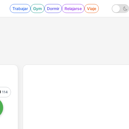
Trabajar
Gym
Dormir
Relajarse
Viaje
114