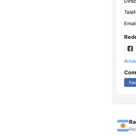
Direc
Telé
Email
Rede
Actua
Comp
Fa
Ra
Rad