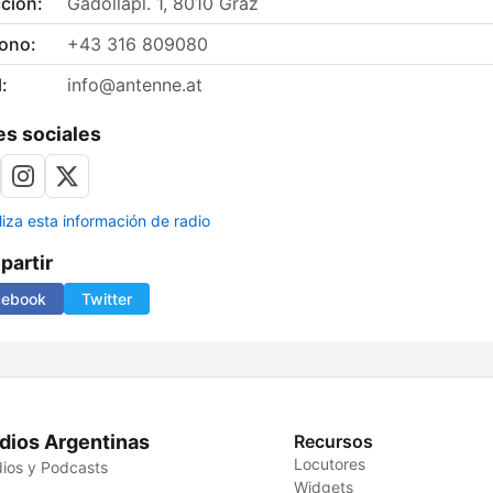
ción:
Gadollapl. 1, 8010 Graz
fono:
+43 316 809080
:
info@antenne.at
s sociales
liza esta información de radio
artir
cebook
Twitter
dios Argentinas
Recursos
Locutores
ios y Podcasts
Widgets