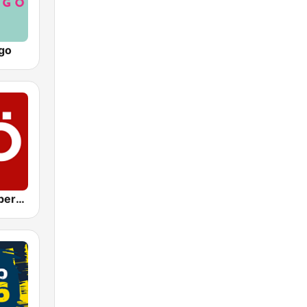
go
ORF Radio Oberösterreich