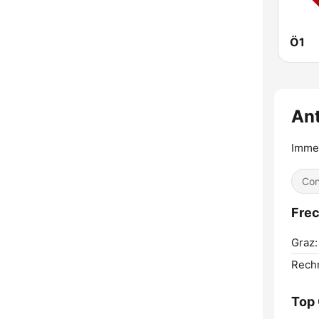
Ö1
An
Immer
Con
Frec
Graz:
Rechn
Top