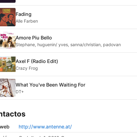
Fading
Alle Farben
Amore Piu Bello
Stephane, huguenin/ yves, sanna/christian, padovan
Axel F (Radio Edit)
Crazy Frog
What You've Been Waiting For
DT+
ntactos
 web
http://www.antenne.at/