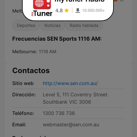
Melbourne's Home of Sport
Deportes
Noticias
Radio hablada
Frecuencias SEN Sports 1116 AM:
Melbourne:
1116 AM
Contactos
Sitio web
http://www.sen.com.au/
Dirección:
Level 5, 111 Coventry Street.
Southbank VIC 3006
Teléfono:
1300 736 736
Email:
webmaster@sen.com.au