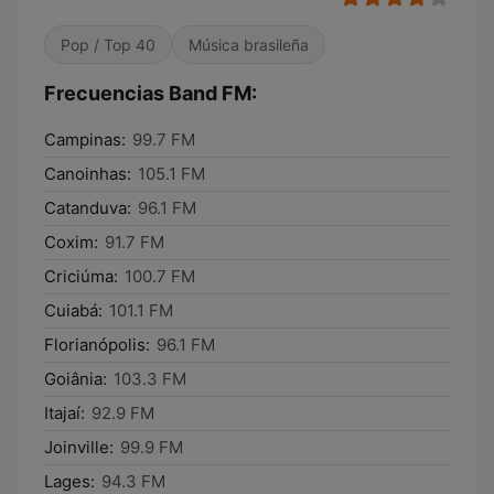
Pop / Top 40
Música brasileña
Frecuencias Band FM:
Campinas:
99.7 FM
Canoinhas:
105.1 FM
Catanduva:
96.1 FM
Coxim:
91.7 FM
Criciúma:
100.7 FM
Cuiabá:
101.1 FM
Florianópolis:
96.1 FM
Goiânia:
103.3 FM
Itajaí:
92.9 FM
Joinville:
99.9 FM
Lages:
94.3 FM