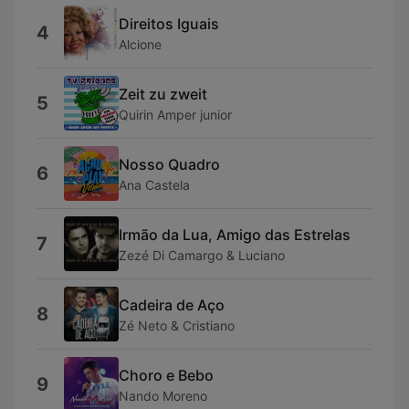
Direitos Iguais
4
Alcione
Zeit zu zweit
5
Quirin Amper junior
Nosso Quadro
6
Ana Castela
Irmão da Lua, Amigo das Estrelas
7
Zezé Di Camargo & Luciano
Cadeira de Aço
8
Zé Neto & Cristiano
Choro e Bebo
9
Nando Moreno