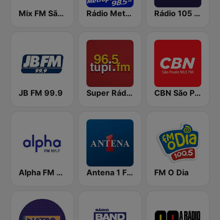
Mix FM São Paulo
Rádio Metropolitana 98.5 FM
Rádio 105 FM
JB FM 99.9
Super Rádio Tupi
CBN São Paulo
Alpha FM 101.7
Antena 1 FM
FM O Dia