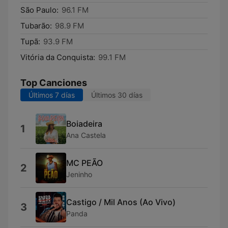
São Paulo:
96.1 FM
Tubarão:
98.9 FM
Tupã:
93.9 FM
Vitória da Conquista:
99.1 FM
Top Canciones
Últimos 7 días
Últimos 30 días
Boiadeira
1
Ana Castela
MC PEÃO
2
Jeninho
Castigo / Mil Anos (Ao Vivo)
3
Panda