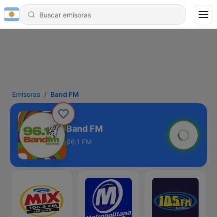
Emisoras
Band FM
Band FM
96.1 FM