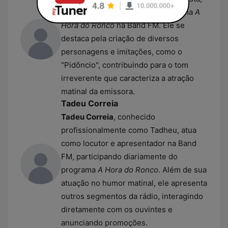
integrante fundamental do programa
A
Hora do Ronco
na Band FM. Ele se
destaca pela criação de diversos
personagens e imitações, como o
"Pidôncio", contribuindo para o tom
irreverente que caracteriza a atração
matinal da emissora.
Tadeu Correia
Tadeu Correia
, conhecido
profissionalmente como Tadheu, atua
como locutor e apresentador na Band
FM, participando diariamente do
programa
A Hora do Ronco
. Além de sua
atuação no humor matinal, ele apresenta
outros segmentos da rádio, interagindo
diretamente com os ouvintes e
anunciando promoções.