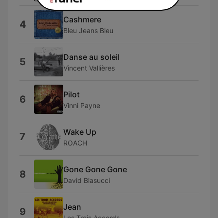
Cashmere
4
Bleu Jeans Bleu
Danse au soleil
5
Vincent Vallières
Pilot
6
Vinni Payne
Wake Up
7
ROACH
Gone Gone Gone
8
David Blasucci
Jean
9
Les Trois Accords