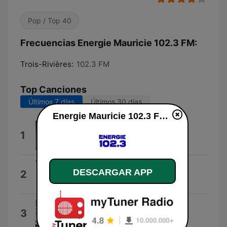
Pop / Top 40
Frecuencias Energie Mauricie 102.3 FM:
Trois-Rivières:
102.3 FM
Top Canciones
Últimos 7 días
Últimos 30 días
Energie Mauricie 102.3 FM en vivo
Le bon choix
1
Priscillia
C'que J'veux
DESCARGAR APP
2
Ouvrard
T'as-tu tué
3
Québec Redneck Bluegrass Project