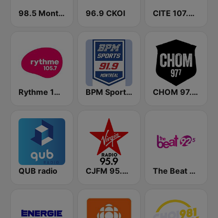
98.5 Montréal
96.9 CKOI
CITE 107.3 Rouge FM
Rythme 105.7 FM
BPM Sports 91.9 FM
CHOM 97.7 FM
QUB radio
CJFM 95.9 Virgin Radio Montreal
The Beat 92.5 FM