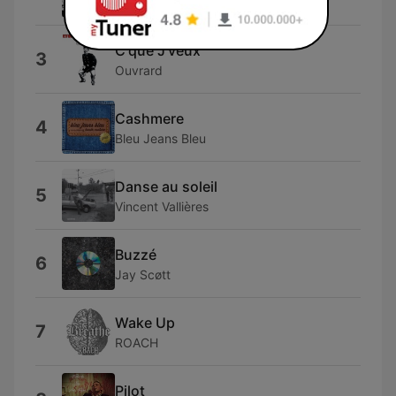
Québec Redneck Bluegrass Project
C'que J'veux
3
Ouvrard
Cashmere
4
Bleu Jeans Bleu
Danse au soleil
5
Vincent Vallières
Buzzé
6
Jay Scøtt
Wake Up
7
ROACH
Pilot