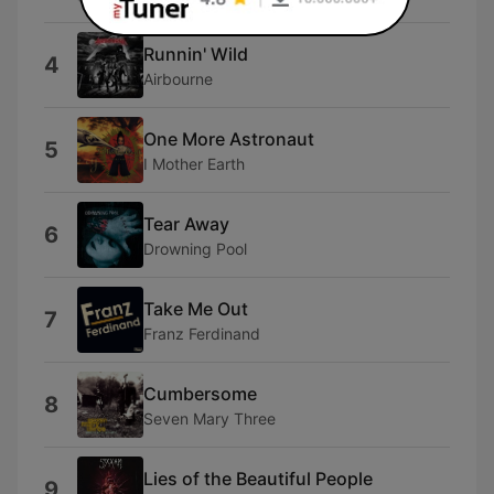
Runnin' Wild
4
Airbourne
One More Astronaut
5
I Mother Earth
Tear Away
6
Drowning Pool
Take Me Out
7
Franz Ferdinand
Cumbersome
8
Seven Mary Three
Lies of the Beautiful People
9