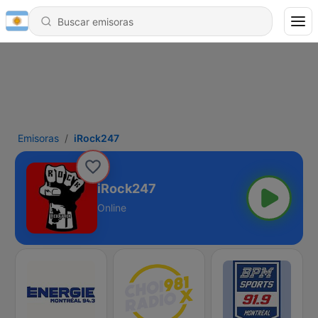
Emisoras
iRock247
iRock247
Online