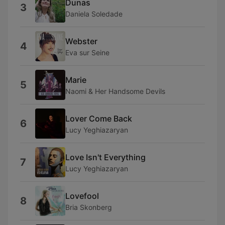
Dunas
3
Daniela Soledade
Webster
4
Eva sur Seine
Marie
5
Naomi & Her Handsome Devils
Lover Come Back
6
Lucy Yeghiazaryan
Love Isn't Everything
7
Lucy Yeghiazaryan
Lovefool
8
Bria Skonberg