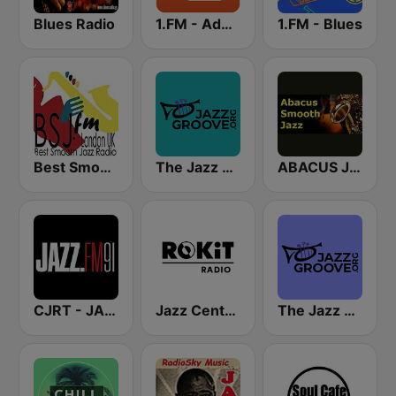
Blues Radio
1.FM - Adore Jazz
1.FM - Blues
Best Smooth Jazz
The Jazz Groove Mix #2
ABACUS JAZZ
CJRT - JAZZ.FM91
Jazz Central - ROKiT Radio Network
The Jazz Groove (Mix #1)