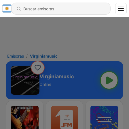
Emisoras
Virginiamusic
Virginiamusic
Online