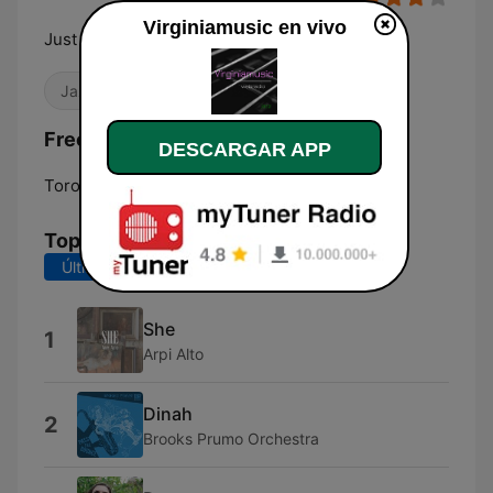
Virginiamusic en vivo
Just music
Jazz
Frecuencias Virginiamusic:
DESCARGAR APP
Toronto:
Online
Top Canciones
Últimos 7 días
Últimos 30 días
She
1
Arpi Alto
Dinah
2
Brooks Prumo Orchestra