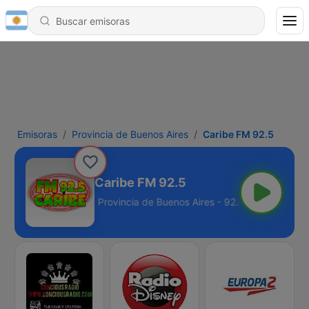
Emisoras
Provincia de Buenos Aires
Caribe FM 92.5
Caribe FM 92.5
Aires - 92.5 FM