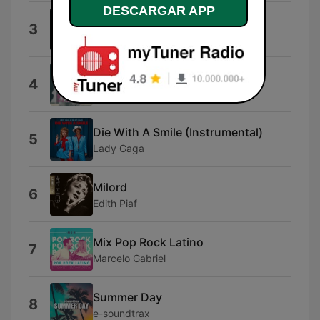
DESCARGAR APP
Giorgio by Moroder
3
Daft Punk
S'jemi Ne
4
Kanita
Die With A Smile (Instrumental)
5
Lady Gaga
Milord
6
Edith Piaf
Mix Pop Rock Latino
7
Marcelo Gabriel
Summer Day
8
e-soundtrax