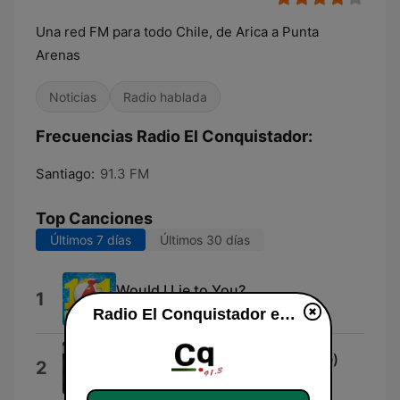
Una red FM para todo Chile, de Arica a Punta
Arenas
Noticias
Radio hablada
Frecuencias Radio El Conquistador:
Santiago:
91.3 FM
Top Canciones
Últimos 7 días
Últimos 30 días
Would I Lie to You?
1
Charles & Eddie
Radio El Conquistador en vivo
Back to You (feat. Marc Philippe)
2
GeoM