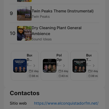
Twin Peaks Theme (Instrumental)
9
Twin Peaks
Dry Cleaning Plant General
10
Ambience
Sound Ideas
Buenos
Polos
Buenas
Días
Opuestos
Tardes
Mercado
Mercado
El Conquistador FM - Episodio 868
El Conquistador FM - Episodio 1004
El Conquistador FM - Episodio 889
2 days ago
3 days ago
2 days ago
38 min
43 min
39 min
Contactos
Sitio web
https://www.elconquistadorfm.net/