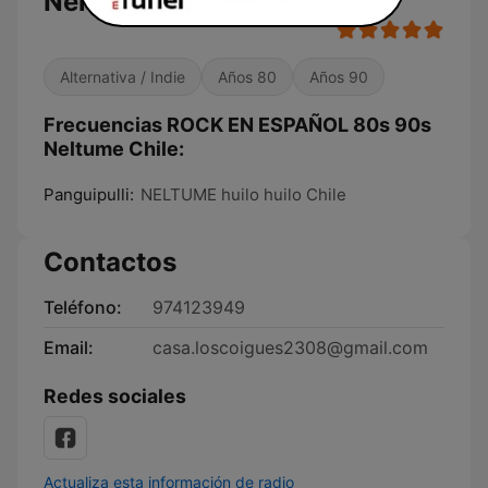
Neltume Chile
Alternativa / Indie
Años 80
Años 90
Frecuencias ROCK EN ESPAÑOL 80s 90s
Neltume Chile:
Panguipulli:
NELTUME huilo huilo Chile
Contactos
Teléfono:
974123949
Email:
casa.loscoigues2308@gmail.com
Redes sociales
Actualiza esta información de radio