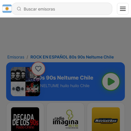
Emisoras
ROCK EN ESPAÑOL 80s 90s Neltume Chile
EN ESPAÑOL 80s 90s Neltume Chile
NELTUME huilo huilo Chile