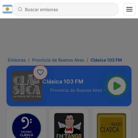
Emisoras
Provincia de Buenos Aires
Clásica 103 FM
Clásica 103 FM
s Aires - 103.5 FM