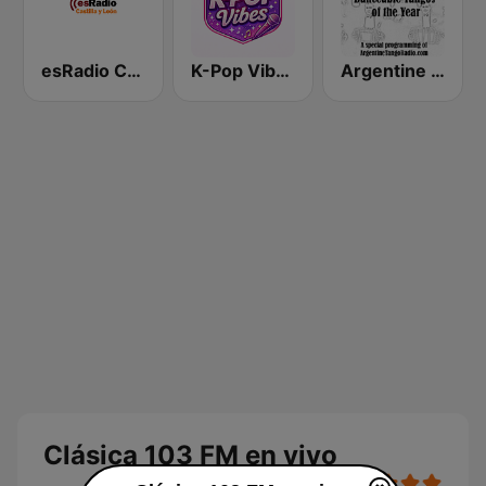
esRadio Castilla y Leon
K-Pop Vibes
Argentine Tango Radio
Clásica 103 FM en vivo