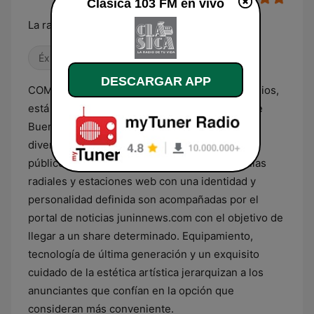
Clásica 103 FM en vivo
La radio de tu vida
Éxitos clásicos
DESCARGAR APP
COMPANY MEDIOS, antes grupo noroeste medios,
está situado en la ciudad de Junín, provincia de
Buenos Aires y desde 1987 ha desarrollado
diversos productos direccionados a diferentes
públicos. Emisoras de aire, programas, cápsulas
radiales y estaciones web con una identidad y
personalidad definida son acompañadas por el
portal de noticias juninnews.com con el objetivo de
llegar a un share determinado. Equipamiento,
tecnología de última generación y un exquisito
cuidado de la estética artística jerarquizan a los
anunciantes que confían en la opción que
consideran más conveniente.