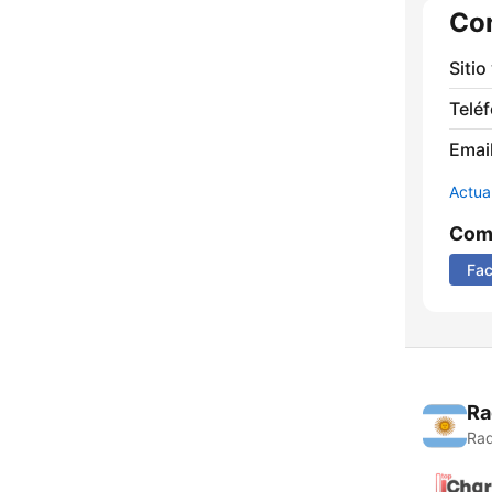
Co
Sitio
Telé
Email
Actua
Comp
Fa
Ra
Rad