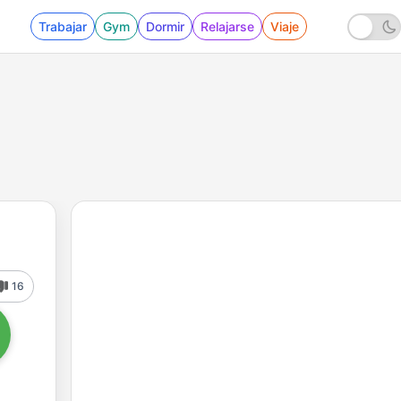
Trabajar
Gym
Dormir
Relajarse
Viaje
16