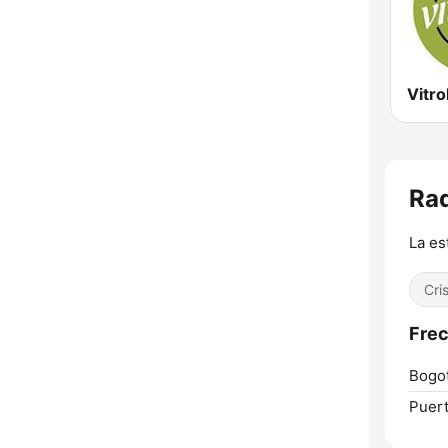
Vitro
Rad
La es
Cri
Frec
Bogot
Puert