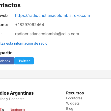
ntactos
 web
https://radiocristianacolombia.rd-o.com
fono:
+18297062464
:
radiocristianacolombia@rd-o.com
liza esta información de radio
artir
cebook
Twitter
dios Argentinas
Recursos
Locutores
ios y Podcasts
Widgets
Blog