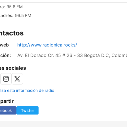
ra:
95.6 FM
Andrés:
99.5 FM
ntactos
 web
http://www.radionica.rocks/
ción:
Av. El Dorado Cr. 45 # 26 - 33 Bogotá D.C, Colomb
s sociales
liza esta información de radio
artir
cebook
Twitter