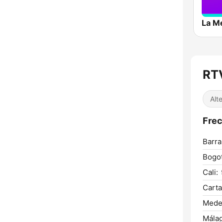
La M
RT
Alt
Frec
Barra
Bogot
Cali:
Carta
Medel
Málag