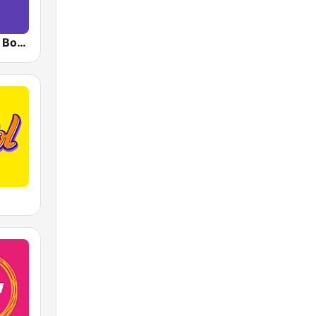
RadioAcktiva Bogotá