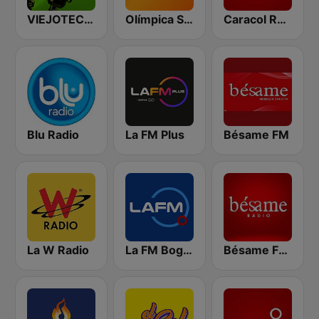
VIEJOTECA "para Beber y Gozar"
Olímpica Stereo - Medellín 104.9 FM
Caracol Radio
Blu Radio
La FM Plus
Bésame FM
La W Radio
La FM Bogotá
Bésame FM Bogotá