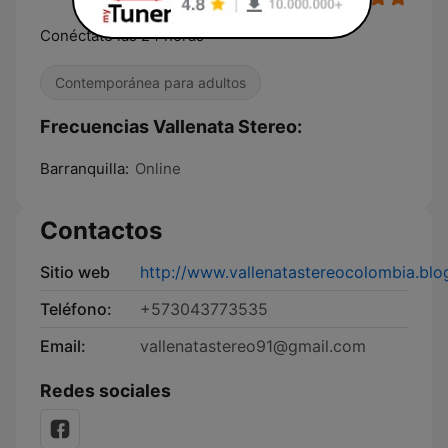
Conéctate las 24 horas
Contemporánea para adultos
Frecuencias Vallenata Stereo:
Barranquilla:
Online
Contactos
Sitio web
http://www.vallenatastereocolombia.bl
Teléfono:
+573043773535
Email:
vallenatastereo91@gmail.com
Redes sociales