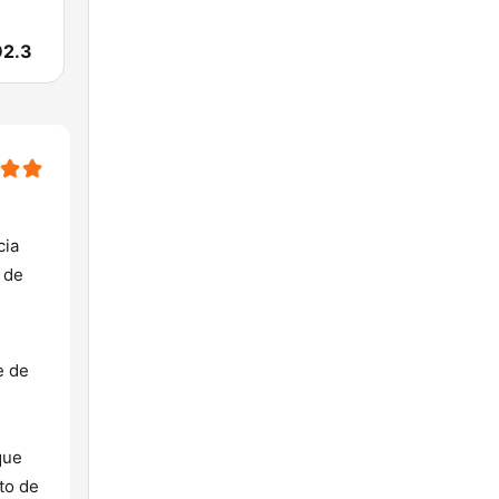
92.3
cia
 de
e de
que
to de