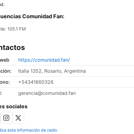
ad.
cuencias Comunidad Fan:
io:
105.1 FM
ntactos
 web
https://comunidad.fan/
ción:
Italia 1352, Rosario, Argentina
fono:
+54341660326
:
gerencia@comunidad.fan
s sociales
liza esta información de radio