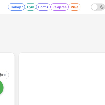
Trabajar
Gym
Dormir
Relajarse
Viaje
11