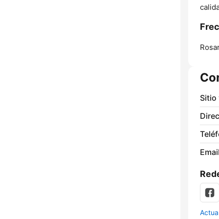
calid
Fre
Rosar
Co
Sitio
Direc
Telé
Email
Rede
Actua