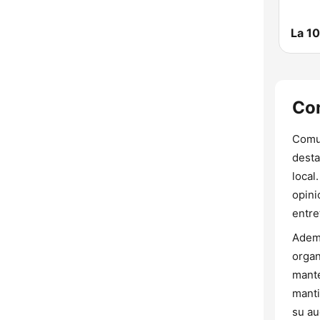
La 10
Co
Comun
desta
local
opini
entre
Ademá
organ
mante
manti
su au