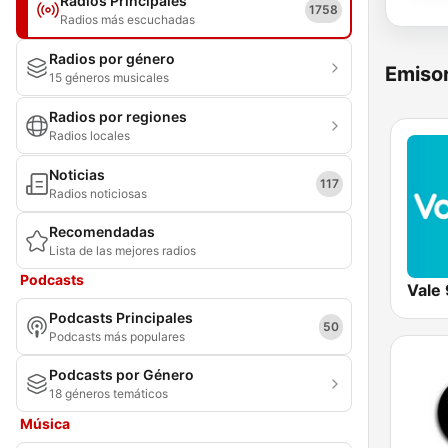
Radios Principales
1758
Radios más escuchadas
Radios por género
Emisor
15 géneros musicales
Radios por regiones
Radios locales
Noticias
117
Radios noticiosas
Recomendadas
Lista de las mejores radios
Podcasts
Vale 
Podcasts Principales
50
Podcasts más populares
Podcasts por Género
18 géneros temáticos
Música