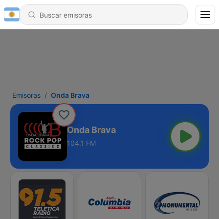
Emisoras
Onda Brava
Onda Brava
104.1 FM