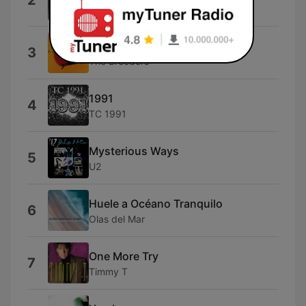
2
Soul Asylum
Cannonball
3
The Breeders
1991
4
TC 1991
Mysterious Ways
5
U2
Huele a Océano Tranquilo
6
Olas del Mar
One More Try
7
Timmy T