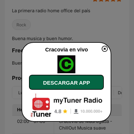
La primera radio home office del país
Rock
Buena musica y buen humor.
Cracovia en vivo
Frecuencias Cracovia:
Buenos Aires:
Online
Programación
DESCARGAR APP
Lun
Mar
Mié
Jue
Vie
Sáb
Dom
Hora
Programa
02:00 - 07:00
Cracovia de Madrugada -
ChillOut Musica suave