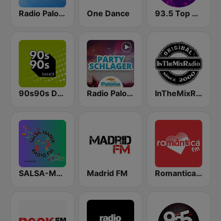
Radio Paloma
One Dance
93.5 Top Radio FM
90s90s Dance
Radio Paloma Partyschlager
InTheMixRadio
SALSA-MANIA RADIO FM
Madrid FM
Romantica FM