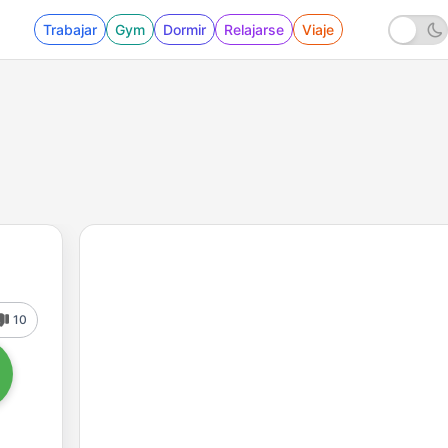
Trabajar
Gym
Dormir
Relajarse
Viaje
10