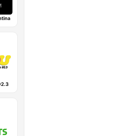
tina
92.3