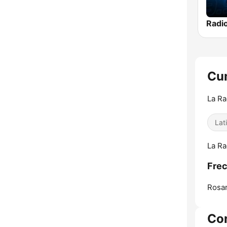
Cum
La Ra
Lat
La Ra
Frec
Rosar
Co