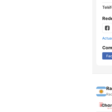
Telé
Rede
Actua
Comp
Fa
Ra
Rad