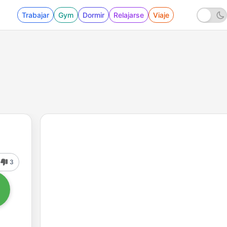
Trabajar
Gym
Dormir
Relajarse
Viaje
3