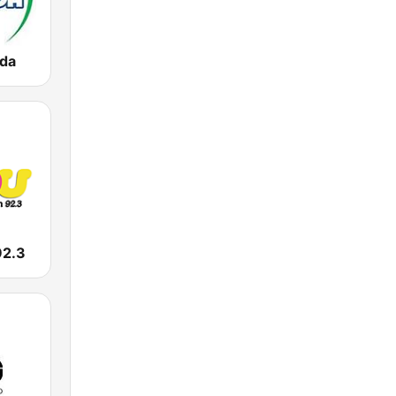
da
92.3