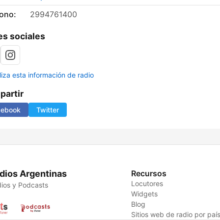
fono:
2994761400
s sociales
liza esta información de radio
artir
cebook
Twitter
dios Argentinas
Recursos
Locutores
ios y Podcasts
Widgets
Blog
Sitios web de radio por paí