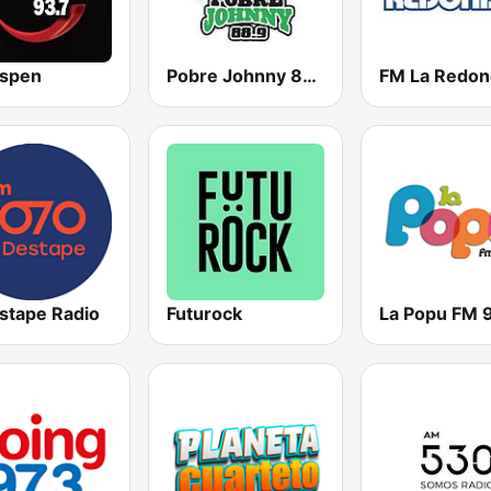
spen
Pobre Johnny 88.9 FM
FM La Redon
estape Radio
Futurock
La Popu FM 