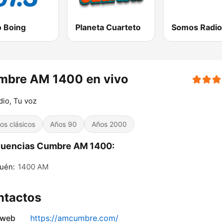
o Boing
Planeta Cuarteto
mbre AM 1400 en vivo
dio, Tu voz
tos clásicos
Años 90
Años 2000
cuencias Cumbre AM 1400:
uén:
1400 AM
ntactos
 web
https://amcumbre.com/