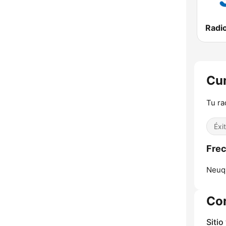
Radi
Cu
Tu ra
Éxi
Fre
Neuq
Co
Sitio