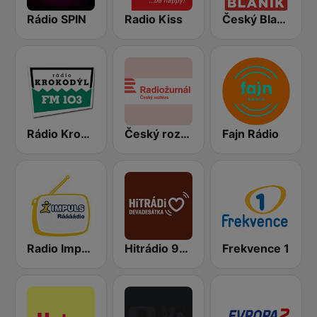
Rádio SPIN
Radio Kiss
Český Blaník
Rádio Krokodýl FM
Český rozhlas Radiožurnál
Fajn Rádio
Radio Impuls
Hitrádio 90tka
Frekvence 1