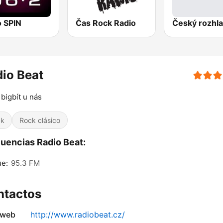
o SPIN
Čas Rock Radio
io Beat
 bigbít u nás
ck
Rock clásico
uencias Radio Beat:
ue:
95.3 FM
ntactos
 web
http://www.radiobeat.cz/