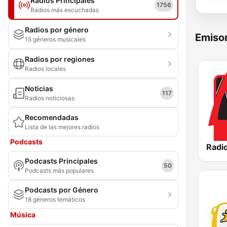
Radios Principales
1756
Radios más escuchadas
Radios por género
Emisor
15 géneros musicales
Radios por regiones
Radios locales
Noticias
117
Radios noticiosas
Recomendadas
Lista de las mejores radios
Podcasts
Radio
Podcasts Principales
50
Podcasts más populares
Podcasts por Género
18 géneros temáticos
Música