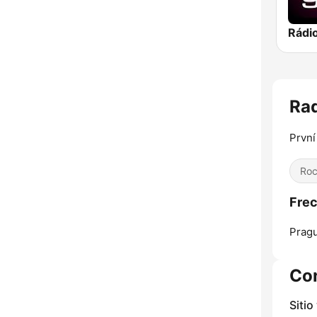
Rádi
Rad
První
Ro
Frec
Prag
Co
Sitio