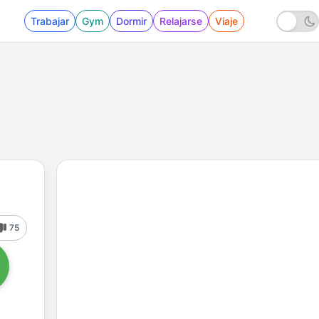
Trabajar
Gym
Dormir
Relajarse
Viaje
75