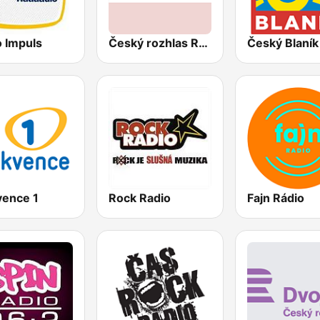
o Impuls
Český rozhlas Radiožurnál
Český Blaník
vence 1
Rock Radio
Fajn Rádio