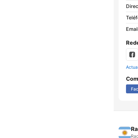
Direc
Telé
Email
Rede
Actua
Comp
Fa
Ra
Rad