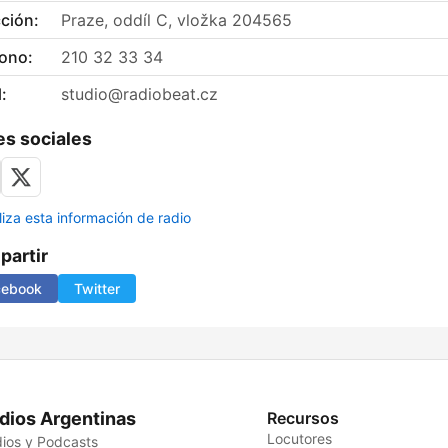
ción:
Praze, oddíl C, vložka 204565
fono:
210 32 33 34
:
studio@radiobeat.cz
s sociales
liza esta información de radio
artir
cebook
Twitter
dios Argentinas
Recursos
Locutores
ios y Podcasts