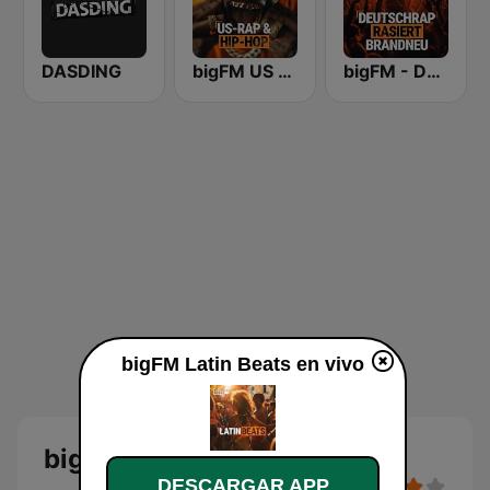
DASDING
bigFM US Rap & Hip-Hop
bigFM - Deutschrap rasiert brandeu
bigFM Latin Beats en vivo
bigFM Latin Beats
DESCARGAR APP