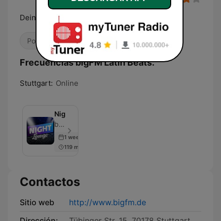
Deine biggsten Beats aus Lateinamerika
Pop / Top 40
Música brasileña
Latino
Frecuencias bigFM Latin Beats:
Stuttgart:
Online
Nightlounge
bigFM - Episodio 500
1 week ago
119 min
Contactos
Sitio web
http://www.bigfm.de
Dirección:
Tübinger Str. 15, 70178 Stuttgart