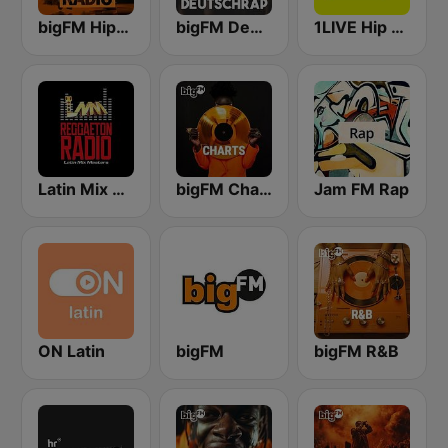
bigFM Hip-Hop Radio
bigFM Deutschrap
1LIVE Hip Hop & RnB
Latin Mix Masters Reggaeton Radio
bigFM Charts
Jam FM Rap
ON Latin
bigFM
bigFM R&B