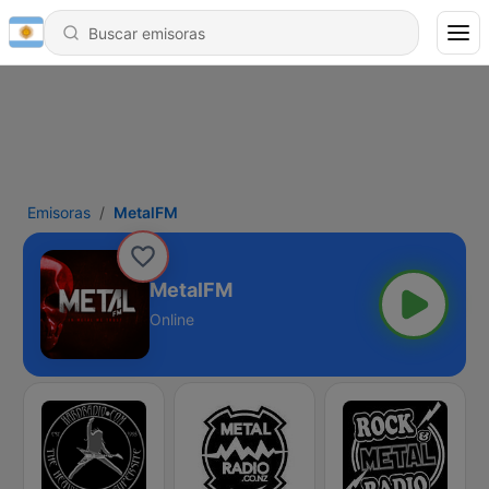
Emisoras
MetalFM
MetalFM
Online