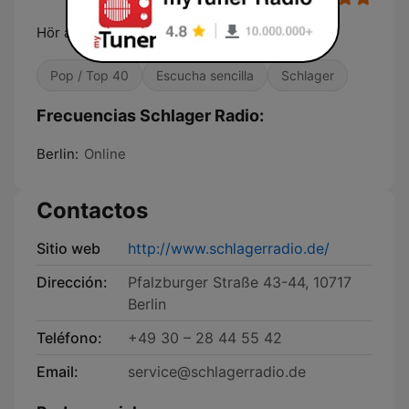
Hör auf dein Herz!
Pop / Top 40
Escucha sencilla
Schlager
Frecuencias Schlager Radio:
Berlin:
Online
Contactos
Sitio web
http://www.schlagerradio.de/
Dirección:
Pfalzburger Straße 43-44, 10717
Berlin
Teléfono:
+49 30 – 28 44 55 42
Email:
service@schlagerradio.de