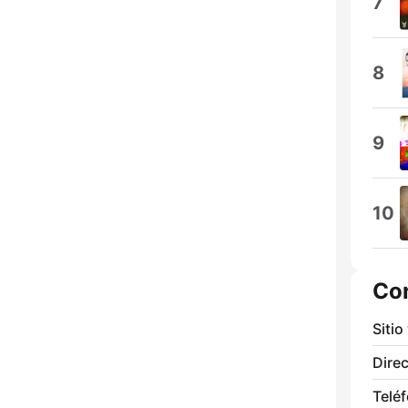
7
8
9
10
Co
Sitio
Direc
Telé