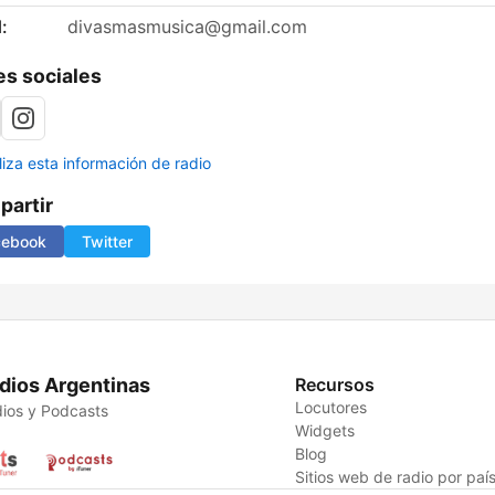
:
divasmasmusica@gmail.com
s sociales
liza esta información de radio
artir
cebook
Twitter
dios Argentinas
Recursos
Locutores
ios y Podcasts
Widgets
Blog
Sitios web de radio por paí