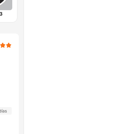
.3
días