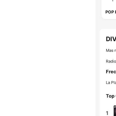
POP 
DI
Mas 
Radio
Frec
La Pl
Top
1