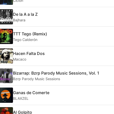
Ciclón
De la A a la Z
Bajhara
TTT Tego (Remix)
Tego Calderón
Hacen Falta Dos
Macaco
Bizarrap: Bzrp Parody Music Sessions, Vol. 1
Bzrp Parody Music Sessions
Ganas de Comerte
BLAXZEL
Al Golpito