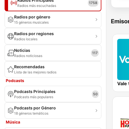
Radios Principales
1758
Radios más escuchadas
Radios por género
Emisor
15 géneros musicales
Radios por regiones
Radios locales
Noticias
117
Radios noticiosas
Recomendadas
Lista de las mejores radios
Podcasts
Vale 
Podcasts Principales
50
Podcasts más populares
Podcasts por Género
18 géneros temáticos
Música