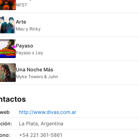
NFST
Arte
Mau y Ricky
Payaso
Payaso x Ley
Una Noche Más
Myke Towers & Juhn
ntactos
 web
http://www.divas.com.ar
ción:
La Plata, Argentina
fono:
+54 221 361-5861