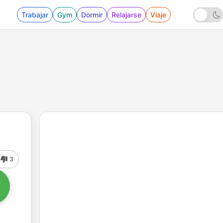
Trabajar
Gym
Dormir
Relajarse
Viaje
3