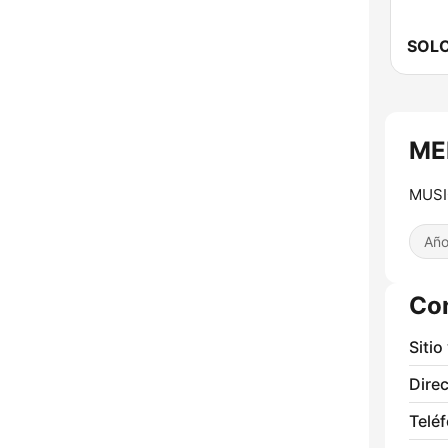
SOL
ME
MUSI
Año
Co
Sitio
Direc
Telé