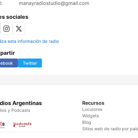
:
manayradiostudio@gmail.com
s sociales
liza esta información de radio
artir
cebook
Twitter
dios Argentinas
Recursos
Locutores
ios y Podcasts
Widgets
Blog
Sitios web de radio por paí