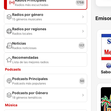
Radios Principales
1758
Radios más escuchadas
Radios por género
Emisor
15 géneros musicales
Radios por regiones
Radios locales
Noticias
117
Radios noticiosas
Recomendadas
Lista de las mejores radios
Podcasts
Podcasts Principales
50
Podcasts más populares
Podcasts por Género
18 géneros temáticos
Música