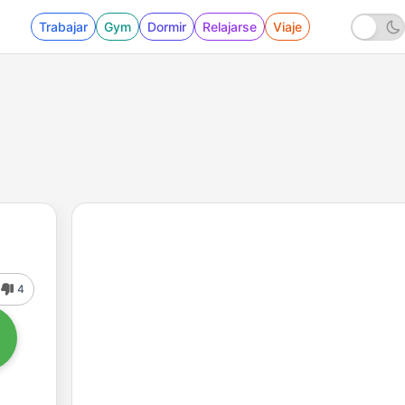
Trabajar
Gym
Dormir
Relajarse
Viaje
4