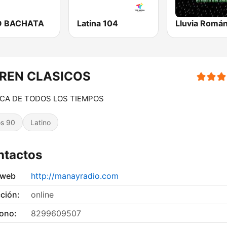
O BACHATA
Latina 104
Lluvia Román
REN CLASICOS
CA DE TODOS LOS TIEMPOS
s 90
Latino
ntactos
 web
http://manayradio.com
ción:
online
fono:
8299609507