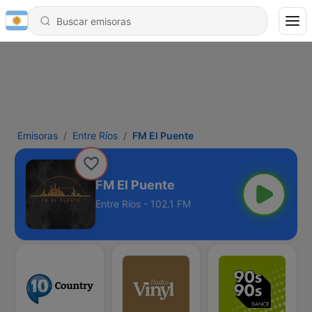
Emisoras
Entre Ríos
FM El Puente
FM El Puente
Entre Ríos - 102.1 FM