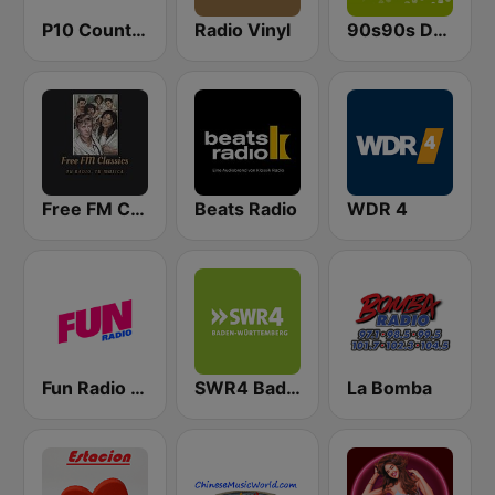
P10 Country
Radio Vinyl
90s90s Dance
Free FM Classics B.A.
Beats Radio
WDR 4
Fun Radio FRANCE
SWR4 Baden-Württemberg
La Bomba