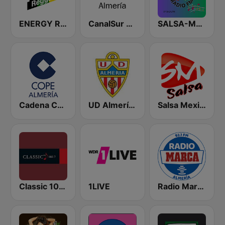
ENERGY Reggae
CanalSur Radio Almería
SALSA-MANIA RADIO FM
Cadena COPE Almería
UD Almería Radio
Salsa Mexico
Classic 1027
1LIVE
Radio Marca Almería