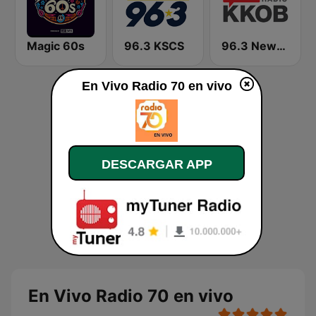
Magic 60s
96.3 KSCS
96.3 Newsradio KKOB
En Vivo Radio 70 en vivo
DESCARGAR APP
En Vivo Radio 70 en vivo