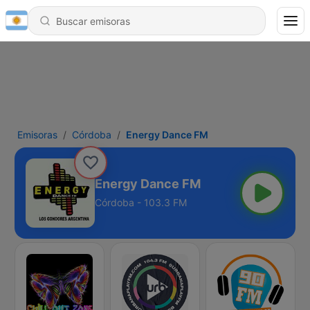
Emisoras
Córdoba
Energy Dance FM
Energy Dance FM
Córdoba - 103.3 FM