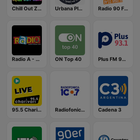
Chill Out Zone
Urbana Play 104.3 FM
Radio 90 FM
Radio A - Miami
ON Top 40
Plus FM 93.1
95.5 Charivari - Live
Radiofonica 100.7 FM
Cadena 3