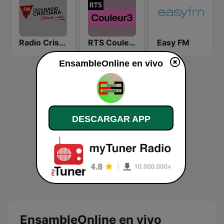
Radio Cristiana
RTS Couleur 3
Easy FM
EnsambleOnline en vivo
DESCARGAR APP
EnsambleOnline en vivo