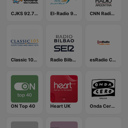
CJKS 92.7 FM
El-Radio‎ 9090 (الراديو٩٠٩٠)
CNN Radio Argentina
Classic 105 FM
Radio Bilbao SER
esRadio Castilla y Leon
ON Top 40
Heart UK
Onda Cero Málaga