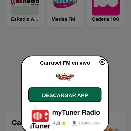
EsRadio Asturias
Medea FM
Cadena 100
Carrusel FM en vivo
DESCARGAR APP
Carrusel FM