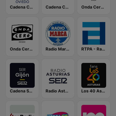
Cadena COPE Oviedo
Cadena COPE Asturias
Onda Cero Gijón
Onda Cero Oviedo
Radio Marca Asturias
RTPA - RadioTelevisión del Principado de Asturias
Cadena SER Gijón
Radio Asturias SER
Los 40 Asturias