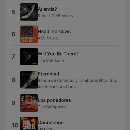
Atlantis?
5
Robert De Fresnes
Headline News
6
AXS Music
Will You Be There?
7
The Sherlocks
Eternidad
8
Banda de Cornetas y Tambores Ntra. Sra.
del Rosario de Cádiz
Los ponedores
9
The Gafapasta
Connection
10
Elastica