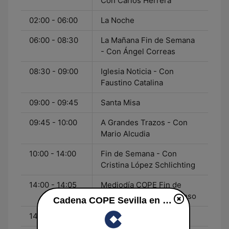
Con Carlos Herrera
02:00 - 06:00
La Noche
06:00 - 08:30
La Mañana Fin de Semana
- Con Ángel Correas
08:30 - 09:00
Iglesia Noticia - Con
Faustino Catalina
09:00 - 09:45
Santa Misa
09:45 - 10:00
A Grandes Trazos - Con
Mario Alcudia
10:00 - 14:00
Fin de Semana - Con
Cristina López Schlichting
14:00 - 14:05
Mediodía COPE Fin de
Semana - Con Iván Alonso
Cadena COPE Sevilla en vivo
14:05 - 14:30
El Espejo Fin de Semana