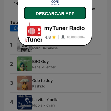
14:30 - 15:00
Mediodía COPE Fin de
Semana - Con Iván Alonso
DESCARGAR APP
Top Canciones
Últimos 7 días
Últimos 30 días
Geopolitical News
1
Marc Dall'Anese
BBQ Guy
2
Rene Muenzer
Ode to Joy
3
Kashido
La vita e' bella
4
Nicola Piovani