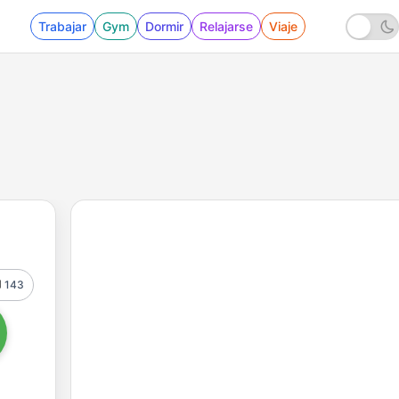
Trabajar
Gym
Dormir
Relajarse
Viaje
143