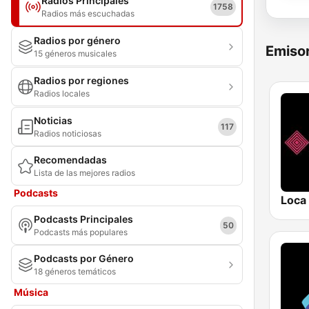
Radios Principales
1758
Radios más escuchadas
Radios por género
Emisor
15 géneros musicales
Radios por regiones
Radios locales
Noticias
117
Radios noticiosas
Recomendadas
Lista de las mejores radios
Podcasts
Loca
Podcasts Principales
50
Podcasts más populares
Podcasts por Género
18 géneros temáticos
Música