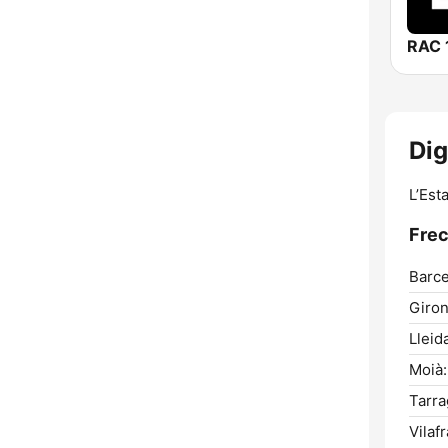
RAC 
Dig
L’Est
Frec
Barce
Giron
Lleid
Moià:
Tarra
Vilaf