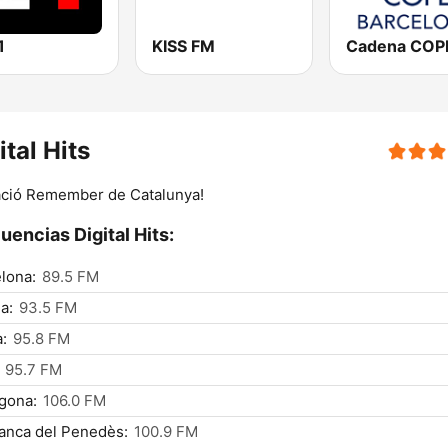
1
KISS FM
ital Hits
ació Remember de Catalunya!
uencias Digital Hits:
lona:
89.5 FM
a:
93.5 FM
a:
95.8 FM
95.7 FM
gona:
106.0 FM
ranca del Penedès:
100.9 FM