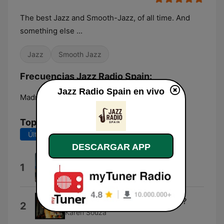
The best Jazz and Smooth-Jazz, of all time. And
something else ...
Jazz
Smooth Jazz
Frecuencias Jazz Radio Spain:
Jazz Radio Spain en vivo
Madrid:
Online
Top Canciones
Últimos 7 días
Últimos 30 días
DESCARGAR APP
Maldives
1
Duke Dumar
Do You Really Want to Hurt Me?
2
Karen Souza