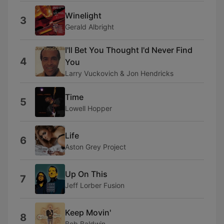
Winelight
3
Gerald Albright
I'll Bet You Thought I'd Never Find
4
You
Larry Vuckovich & Jon Hendricks
Time
5
Lowell Hopper
Life
6
Aston Grey Project
Up On This
7
Jeff Lorber Fusion
Keep Movin'
8
Bob Baldwin