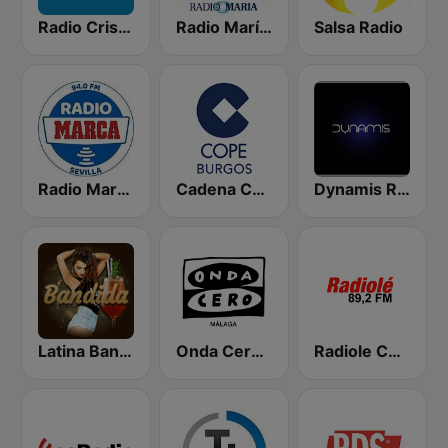
Radio Cristiana 104.9 FM
Radio María España
Salsa Radio
Radio Marca Sevilla
Cadena COPE Burgos
Dynamis Radio
Latina Bandida!
Onda Cero Málaga
Radiole Costa de la Luz