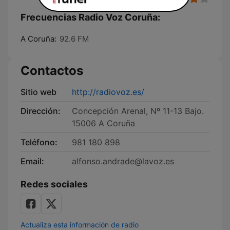
Frecuencias Radio Voz Coruña:
A Coruña:
92.6 FM
Contactos
Sitio web
http://radiovoz.es/
Dirección:
Concepción Arenal, Nº 11-13 Bajo.
15006 A Coruña
Teléfono:
981 180 898
Email:
alfonso.andrade@lavoz.es
Redes sociales
Actualiza esta información de radio